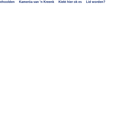
hoolden
Kameröa van 'n Kreenk
Kiekt hier ok es
Lid worden?