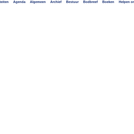
iten
Agenda
Algemeen
Archief
Bestuur
Bodbreef
Boeken
Helpen ont