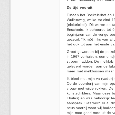
2. een benaming voor Maria
De tijd vooruit
Tussen het Boekelerhof en 
Wullenweg, welke tot eind 
(elektriciteit). Dit waren de
Enschede. Ik behoorde tot é
beginjaren van de vorige e
gezegd. “Ik möt niks van al
het ook tot aan het einde v
Groot geworden bij de petro
in 1967 verhuizen, een eind
stroom hadden. De melkfabri
geleverd worden aan de fabr
meer met melkbussen maar m
Ik bleef met mijn va (vader)
Op de boerderij van mijn o
vrouw met wijde rokken. De
kunstschilders. Maar deze b
Thales) en was behoorlijk te
aansprak. Gas werd er al dir
neus voorbij want wij hadde
mijn moo goed mee uit de v