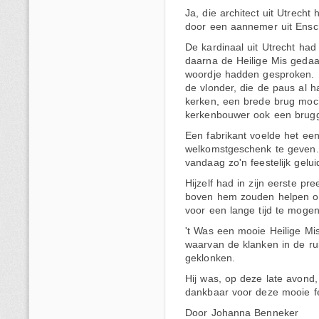
Ja, die architect uit Utrech
door een aannemer uit Ensc
De kardinaal uit Utrecht had
daarna de Heilige Mis geda
woordje hadden gesproken. H
de vlonder, die de paus al h
kerken, een brede brug moch
kerkenbouwer ook een brug
Een fabrikant voelde het ee
welkomstgeschenk te geven.
vandaag zo'n feestelijk gelu
Hijzelf had in zijn eerste pr
boven hem zouden helpen om
voor een lange tijd te moge
't Was een mooie Heilige Mi
waarvan de klanken in de r
geklonken.
Hij was, op deze late avond
dankbaar voor deze mooie f
Door Johanna Benneker