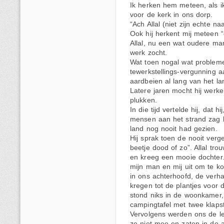
Ik herken hem meteen, als ik
voor de kerk in ons dorp.
“Ach Allal (niet zijn echte n
Ook hij herkent mij meteen “
Allal, nu een wat oudere man
werk zocht.
Wat toen nogal wat probleme
tewerkstellings-vergunning a
aardbeien al lang van het l
Latere jaren mocht hij werken 
plukken.
In die tijd vertelde hij, dat 
mensen aan het strand zag lig
land nog nooit had gezien.
Hij sprak toen de nooit verg
beetje dood of zo”. Allal tr
en kreeg een mooie dochter.
mijn man en mij uit om te 
in ons achterhoofd, de verhal
kregen tot de plantjes voor
stond niks in de woonkamer,
campingtafel met twee klapst
Vervolgens werden ons de le
ze niet mee en zaten in de