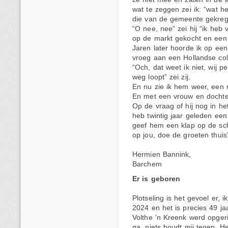
wat te zeggen zei ik: “wat he
die van de gemeente gekre
“O nee, nee” zei hij “ik heb v
op de markt gekocht en een 
Jaren later hoorde ik op een 
vroeg aan een Hollandse co
“Och, dat weet ik niet, wij pe
weg loopt” zei zij.
En nu zie ik hem weer, een 
En met een vrouw en dochte
Op de vraag of hij nog in het
heb twintig jaar geleden een
geef hem een klap op de sch
op jou, doe de groeten thuis
Hermien Bannink,
Barchem
Er is geboren
Plotseling is het gevoel er,
2024 en het is precies 49 ja
Volthe ’n Kreenk werd opgeric
ga, niets houdt mij tegen. H