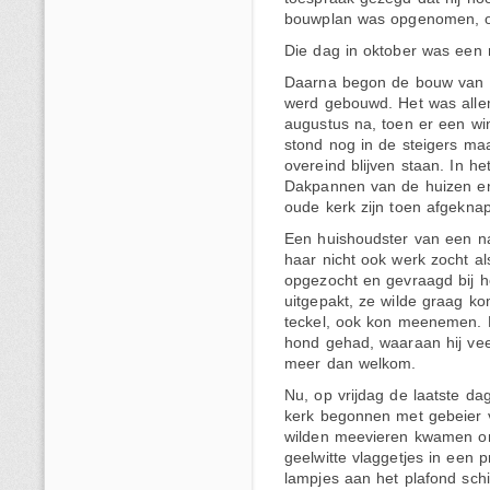
bouwplan was opgenomen, 
Die dag in oktober was een
Daarna begon de bouw van de
werd gebouwd. Het was alle
augustus na, toen er een wi
stond nog in de steigers ma
overeind blijven staan. In h
Dakpannen van de huizen en
oude kerk zijn toen afgeknap
Een huishoudster van een na
haar nicht ook werk zocht al
opgezocht en gevraagd bij 
uitgepakt, ze wilde graag k
teckel, ook kon meenemen. 
hond gehad, waaraan hij vee
meer dan welkom.
Nu, op vrijdag de laatste d
kerk begonnen met gebeier 
wilden meevieren kwamen on
geelwitte vlaggetjes in een 
lampjes aan het plafond schi