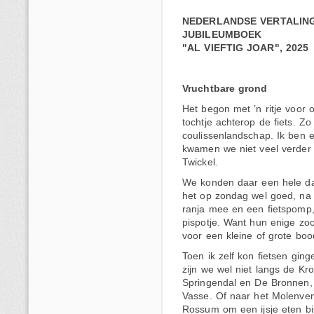
NEDERLANDSE VERTALING
JUBILEUMBOEK
"AL VIEFTIG JOAR", 2025
Vruchtbare grond
Het begon met ’n ritje voor 
tochtje achterop de fiets. Z
coulissenlandschap. Ik ben e
kwamen we niet veel verder 
Twickel.
We konden daar een hele da
het op zondag wel goed, na
ranja mee en een fietspomp, 
pispotje. Want hun enige zoo
voor een kleine of grote b
Toen ik zelf kon fietsen gin
zijn we wel niet langs de K
Springendal en De Bronnen, 
Vasse. Of naar het Molenven
Rossum om een ijsje eten bi