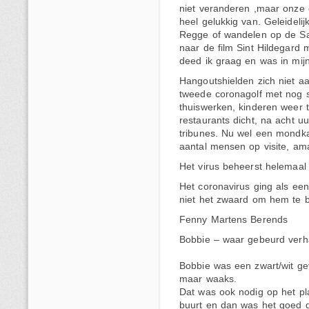
niet veranderen ,maar onze 
heel gelukkig van. Geleideli
Regge of wandelen op de Sal
naar de film Sint Hildegard 
deed ik graag en was in mijn
Hangoutshielden zich niet a
tweede coronagolf met nog s
thuiswerken, kinderen weer th
restaurants dicht, na acht u
tribunes. Nu wel een mondka
aantal mensen op visite, ama
Het virus beheerst helemaal 
Het coronavirus ging als ee
niet het zwaard om hem te b
Fenny Martens Berends
Bobbie – waar gebeurd verha
Bobbie was een zwart/wit gev
maar waaks.
Dat was ook nodig op het plat
buurt en dan was het goed 