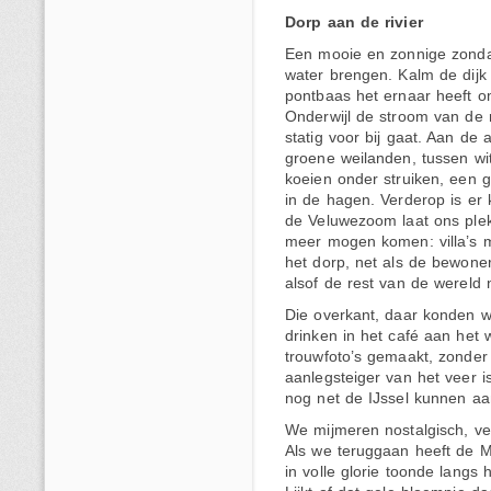
Dorp aan de rivier
Een mooie en zonnige zonda
water brengen. Kalm de dijk
pontbaas het ernaar heeft o
Onderwijl de stroom van de 
statig voor bij gaat. Aan de
groene weilanden, tussen wi
koeien onder struiken, een g
in de hagen. Verderop is er k
de Veluwezoom laat ons plekj
meer mogen komen: villa’s 
het dorp, net als de bewoner
alsof de rest van de wereld n
Die overkant, daar konden w
drinken in het café aan het
trouwfoto’s gemaakt, zonder
aanlegsteiger van het veer i
nog net de IJssel kunnen aa
We mijmeren nostalgisch, ve
Als we teruggaan heeft de M
in volle glorie toonde langs 