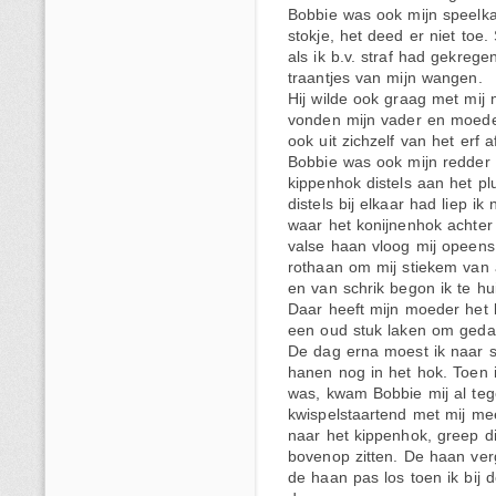
Bobbie was ook mijn speelk
stokje, het deed er niet toe
als ik b.v. straf had gekreg
traantjes van mijn wangen.
Hij wilde ook graag met mij 
vonden mijn vader en moede
ook uit zichzelf van het erf 
Bobbie was ook mijn redder 
kippenhok distels aan het pl
distels bij elkaar had liep i
waar het konijnenhok achter
valse haan vloog mij opeens 
rothaan om mij stiekem van a
en van schrik begon ik te hu
Daar heeft mijn moeder het
een oud stuk laken om geda
De dag erna moest ik naar 
hanen nog in het hok. Toen i
was, kwam Bobbie mij al teg
kwispelstaartend met mij mee.
naar het kippenhok, greep di
bovenop zitten. De haan verg
de haan pas los toen ik bij 