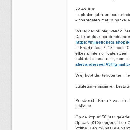
22.45 uur
- ophalen jubileumbeuke le
- noaproaten met ’n häpke en
Wil iej der ok biej wean? Be
Dat kan duur oonderstoande 
https://mijnetickets.shop/
’n Kaartje kost € 15,- excl. 
efkes printen of loaten zeen 
Lukt dat almoal nich, nem da
alievanderveer.43@gmail.
Wiej hopt der tehope nen h
Jubileumkemissie en bestuu
Persbericht Kreenk vuur de
jubileum
Op de kop af 50 jaar geled
Sproak (KTS) opgericht op 
Volthe. Een mijlpaal die van