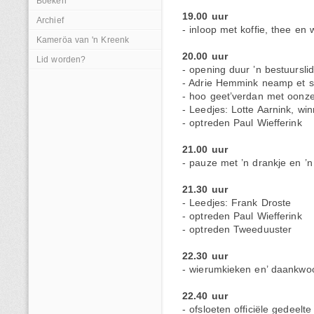
Boeken
19.00 uur
Archief
- inloop met koffie, thee en 
Kameröa van 'n Kreenk
20.00 uur
Lid worden?
- opening duur ’n bestuursli
- Adrie Hemmink neamp et s
- hoo geet’verdan met oonze
- Leedjes: Lotte Aarnink, wi
- optreden Paul Wiefferink
21.00 uur
- pauze met ’n drankje en ’
21.30 uur
- Leedjes: Frank Droste
- optreden Paul Wiefferink
- optreden Tweeduuster
22.30 uur
- wierumkieken en’ daankwo
22.40 uur
- ofsloeten officiële gedeelte