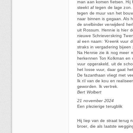
man aan komen fietsen. Hij h
steekt af tegen de lage zon. O
tegen de muur van het bouw
naar binnen is gegaan. Als hi
de snelbinder verwijderd her
uit Rossum. Hennie is hier d
nieuwe Schrieverskring Twent
al een naam: ‘Kreenk vuur de
straks in vergadering bijee
Na Hennie zie ik nog meer 
herkennen Ton Kolkman en o
vuur opgerakeld, uit de scho
het losse vuur, daar gaat he
De fazanthaan vliegt met ve
Ik ril van de kou en realise
geworden. Ik vertrek.
Bert Wolbert
21 november 2024
Een plezierige terugblik
Hij liep van de straat terug 
broer, die als laatste weggi