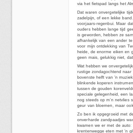
via het fietspad langs het A
Dat waren onvergetelijke tij
zadelpijn, of een lekke band.
voorjaars-regenbui. Maar dat
ouders hebben lange tijd gee
is geworden, hebben ze same
afhankelijk van een ander te 
voor mijn ontdekking van Tw
heide, de enorme eiken en g
geen mais, gelukkig niet, da
Wat hebben we onvergetelij
rustige zondagochtend naar
bovenste helft van ’n muzie
blinkende koperen instrumen
tussen de gouden korenveld
speciale gelegenheid, een la
nog steeds op m’n netvlies s
geur van bloemen, maar ook va
Zo ben ik opgegroeid met d
onverharde zandpaadjes war
kwamen we er met de auto: 
krentenwegge eten met ’n gl