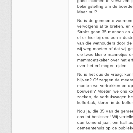
goed inkomen te verwezenlij
belangstelling om de boerder
Maar nu!?
Nu is de gemeente voorneme
vervolgens af te breken, en 
Straks gaan 35 mannen en 
of er hier bij ons een indust
van die wethouders door de 
wij weg moeten of dat wij g
die twee kleine mannetjes d
mammoetskelter over het erf
over het erf mogen rijden.
Nu is het dus de vraag: kunn
blijven? Of zeggen de meeste
moeten we vertrekken en op
bouwen!? Moeten we ons kom
zoeken, de verhuiswagen bell
kofferbak, kleren in de koff
Nou ja, die 35 van de geme
ons lot beslissen! Wij vertel
dan komend jaar, om half ac
gemeentehuis op de publieke