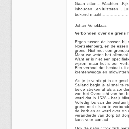
Gaan zitten… Wachten…Kijk
inhouden…en luisteren… Luis
bekend maakt………………….
Johan Veneklaas
Verbonden over de grens 
Ergen tussen de bossen bij 
Noetselenberg, en de essen 
grens. Niet met een grenspa
Maar we weten het allemaal 
Want er is niet een specifie
wijzen, maar het is een verh
Een verhaal dat bestaat uit 
krentenwegge en midwinterhoo
Als je je verdiept in de ges
Salland begin je al snel te 
beide streken al als afzonde
van het Oversticht van het 
werd dat in 1528 - het jubil
Volledig los van die bestuur
grens met elkaar in verbond
de kerk en er werd over en 
veranderde van dorp tot dor
kans voor contact.
Ook de natuur trok zich nie