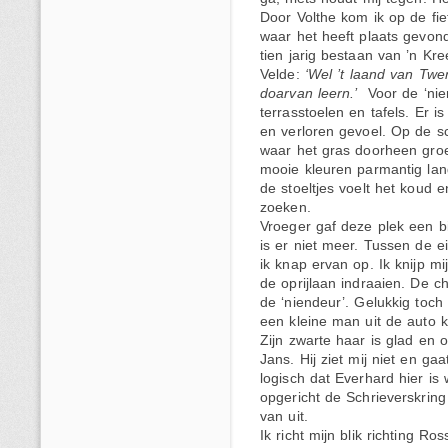
Door Volthe kom ik op de fi
waar het heeft plaats gevond
tien jarig bestaan van ’n K
Velde:
‘Wel ’t laand van Tw
doarvan leern.’
Voor de ‘nien
terrasstoelen en tafels. Er i
en verloren gevoel. Op de sc
waar het gras doorheen groe
mooie kleuren parmantig lang
de stoeltjes voelt het koud e
zoeken.
Vroeger gaf deze plek een b
is er niet meer. Tussen de e
ik knap ervan op. Ik knijp m
de oprijlaan indraaien. De c
de ‘niendeur’. Gelukkig toc
een kleine man uit de auto k
Zijn zwarte haar is glad en o
Jans. Hij ziet mij niet en gaa
logisch dat Everhard hier is
opgericht de Schrieverskrin
van uit.
Ik richt mijn blik richting R