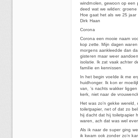
windmolen, gewoon op een pa
deed wat we wilden: groene
Hoe gaat het als we 25 jaar 
Dirk Haan
Corona
Corona een mooie naam voor 
kop zette. Mijn dagen waren 
morgens aankleedde dan dach
gisteren maar weer aandoen,
isolatie. Ik zat vaak achter
familie en kennissen.
In het begin voelde ik me er
huidhonger. Ik kon er moeili
van, ’s nachts wakker ligge
kerk, niet naar de vrouwencl
Het was zo’n gekke wereld,
toiletpapier, net of dat zo be
hij dacht dat hij toiletpapie
waren, ach dat was wel eve
Als ik naar de super ging 
ik kwam ook zonder zo’n kar 