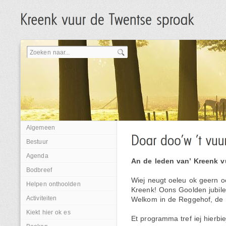
Algemeen
Bestuur
Agenda
An de leden van’ Kreenk 
Bodbreef
Wiej neugt oeleu ok geern oe
Helpen onthoolden
Kreenk! Oons Goolden jubil
Activiteiten
Welkom in de Reggehof, de 
Kiekt hier ok es
Et programma tref iej hierbie