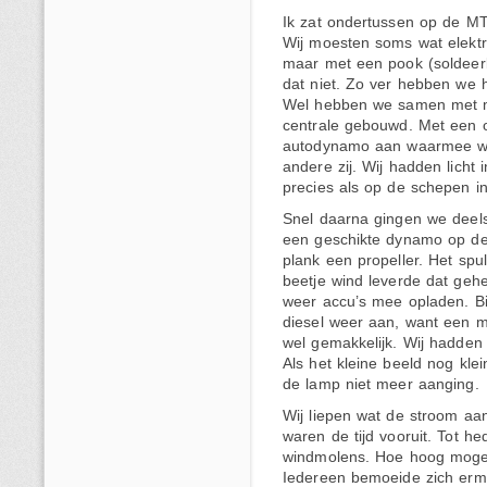
Ik zat ondertussen op de MT
Wij moesten soms wat elektr
maar met een pook (soldeer
dat niet. Zo ver hebben we h
Wel hebben we samen met m
centrale gebouwd. Met een 
autodynamo aan waarmee we
andere zij. Wij hadden licht 
precies als op de schepen i
Snel daarna gingen we deel
een geschikte dynamo op de 
plank een propeller. Het spu
beetje wind leverde dat geh
weer accu’s mee opladen. Bij
diesel weer aan, want een me
wel gemakkelijk. Wij hadden z
Als het kleine beeld nog kl
de lamp niet meer aanging.
Wij liepen wat de stroom aa
waren de tijd vooruit. Tot h
windmolens. Hoe hoog moge
Iedereen bemoeide zich erm