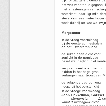
Lijkt of dat gele bloempje d
om wat verloren is gegaan. D
met afrasteringen van sche
waterkant, daar ligt mijn dor
steile klim, zes meter hoger 
wodt duidelijker wat we kwijt
Morgenster
in de vroeg voormiddag
bij de eerste zonnestralen
op het uitverkoren land
de luiken gaan dicht voor
zonlicht i
besef wat daglicht niet verdr
weg van weelde en bedrog
bidden in het hoge gras
verlangen naar troost van M
de volgende dag opnieuw
hoop, bij het eerste licht
in de vroege voormiddag
Joop Hekkelman, Gorssel
Morgenster: 1. een 
vanaf ‘t middaguur dicht