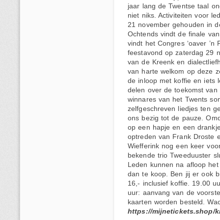
jaar lang de Twentse taal o
niet niks. Activiteiten voor 
21 november gehouden in de
Ochtends vindt de finale van
vindt het Congres ‘oaver ’n P
feestavond op zaterdag 29 
van de Kreenk en dialectlief
van harte welkom op deze z
de inloop met koffie en iets 
delen over de toekomst van 
winnares van het Twents son
zelfgeschreven liedjes ten g
ons bezig tot de pauze. Omda
op een hapje en een drankje
optreden van Frank Droste 
Wiefferink nog een keer voor
bekende trio Tweeduuster slu
Leden kunnen na afloop het 
dan te koop. Ben jij er ook 
16,- inclusief koffie. 19.00 u
uur: aanvang van de voorste
kaarten worden besteld. Wach
https://mijnetickets.shop/