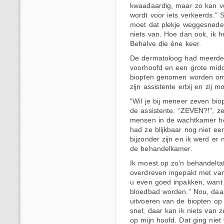
kwaadaardig, maar zo kan v
wordt voor iets verkeerds.” S
moet dat plekje weggesnede
niets van. Hoe dan ook, ik 
Behalve die éne keer.
De dermatoloog had meerdere
voorhoofd en een grote mid
biopten genomen worden om t
zijn assistente erbij en zij 
“Wil je bij meneer zeven bi
de assistente. “ZEVEN?!”, ze
mensen in de wachtkamer he
had ze blijkbaar nog niet 
bijzonder zijn en ik werd er 
de behandelkamer.
Ik moest op zo’n behandeltaf
overdreven ingepakt met van
u even goed inpakken, want 
bloedbad worden.” Nou, daar
uitvoeren van de biopten op
snel; daar kan ik niets van
op mijn hoofd. Dat ging niet