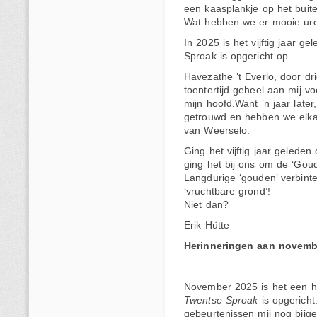
een kaasplankje op het buiten
Wat hebben we er mooie ure
In 2025 is het vijftig jaar 
Sproak is opgericht op
Havezathe ’t Everlo, door d
toentertijd geheel aan mij v
mijn hoofd.Want ’n jaar late
getrouwd en hebben we elkaa
van Weerselo.
Ging het vijftig jaar geleden 
ging het bij ons om de ‘Gou
Langdurige ‘gouden’ verbint
‘vruchtbare grond’!
Niet dan?
Erik Hütte
Herinneringen aan novemb
November 2025 is het een h
Twentse Sproak
is opgericht.
gebeurtenissen mij nog bijge