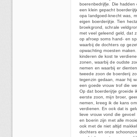
boerenbedrijfje. Die hadden d
een klein gepacht boerderijt
opa landgoed-knecht was, m
eigen boerderijtje. Tien hect
broekgrond, schrale veldgr
met veel geleend geld, dat 
op afroep soms hand- en sp
waarbij de dochters op gezet
opwachting moesten maken. M
kinderen de kost te verdien
zonen, waarbij de oudste zoo
nemen en waarbij er diente
tweede zoon de boerderij zou
tegenzin gedaan, maar hij wa
een goede vrouw trof die wel
Op dat boerderijtje groeide
eerste zoon, mijn broer, geen
nemen, kreeg ik de kans om 
verdienen. En ook dat is gel
lieve vrouw vond die gevoel 
en boerin zijn met alle mooi
ook met de niet altijd makk
dochters en onze schoonzo