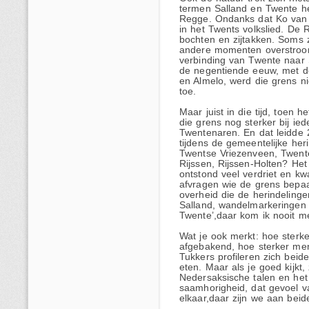
termen Salland en Twente h
Regge. Ondanks dat Ko van 
in het Twents volkslied. De R
bochten en zijtakken. Soms 
andere momenten overstroom
verbinding van Twente naar S
de negentiende eeuw, met d
en Almelo, werd die grens n
toe.
Maar juist in die tijd, toen
die grens nog sterker bij ied
Twentenaren. En dat leidde 
tijdens de gemeentelijke her
Twentse Vriezenveen, Twente
Rijssen, Rijssen-Holten? Het
ontstond veel verdriet en kwa
afvragen wie de grens bepaa
overheid die de herindelinge
Salland, wandelmarkeringen 
Twente’,daar kom ik nooit m
Wat je ook merkt: hoe sterke
afgebakend, hoe sterker mens
Tukkers profileren zich bei
eten. Maar als je goed kijkt, 
Nedersaksische talen en het 
saamhorigheid, dat gevoel v
elkaar,daar zijn we aan bei