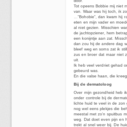
door.
Tot opeens Bobbie mij niet 
van. Waar was hij toch, ik zo
…”Bohobie”, dan kwam hij r
eten en mijn vader en moed
al niet gezien. Misschien wa
de jachtopziener, hem betra
een konijntje aan zat. Missc
dan zou hij de andere dag w
bleef weg en soms zat ik stil
zus en broer dat maar niet 
uit.
Ik heb veel verdriet gehad 
gebeurd was.
En die valse haan, die kreeg 
Bij de dermatoloog
Over mijn gezondheid heb ik 
onder controle bij de dermat
lichte huid te veel in de zon
nog wel eens plekjes die b
meestal met zo’n spuitbus me
weg. Dat doet even pijn en h
trekt al snel weer bij. De huid