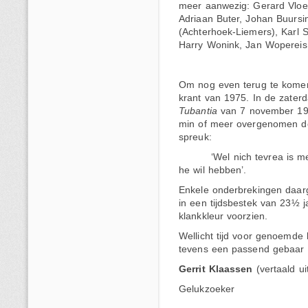
meer aanwezig: Gerard Vloed
Adriaan Buter, Johan Buursi
(Achterhoek-Liemers), Karl 
Harry Wonink, Jan Wopereis 
Om nog even terug te komen
krant van 1975. In de zater
Tubantia
van 7 november 19
min of meer overgenomen 
spreuk:
‘Wel nich tevrea is m
he wil hebben’.
Enkele onderbrekingen daarg
in een tijdsbestek van 23½ 
klankkleur voorzien.
Wellicht tijd voor genoemde
tevens een passend gebaar zi
Gerrit Klaassen
(vertaald ui
Gelukzoeker