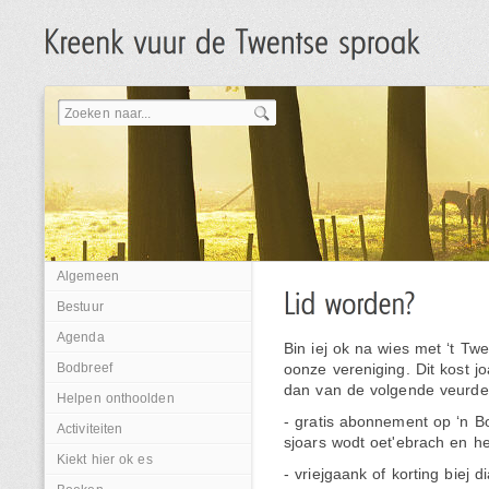
Algemeen
Bestuur
Agenda
Bin iej ok na wies met ‘t Twe
Bodbreef
oonze vereniging. Dit kost joa
dan van de volgende veurde
Helpen onthoolden
- gratis abonnement op ‘n Bo
Activiteiten
sjoars wodt oet'ebrach en he
Kiekt hier ok es
- vriejgaank of korting biej 