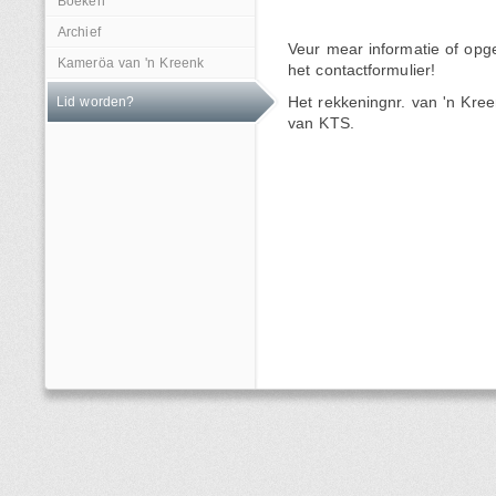
Boeken
Archief
Veur mear informatie of opg
Kameröa van 'n Kreenk
het contactformulier!
Lid worden?
Het rekkeningnr. van 'n Kr
van KTS.