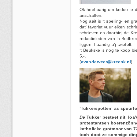
Ok heel oarig um kedoo te d
anschaffen.
Nog aait is ‘t spelling- en g
dat’ favoriet vuur elken schri
schrieven en daorbiej de Kr
redactieleden van ’n Bodbre
liggen, haandig a’j twiefelt.
‘t Beukske is nog te koop bie
5,-.
(
avanderveer@kreenk.nl
)
‘Tukkerspotten’ as spuurt
De
Tukker besteet nit, loa
protestantsen boerenzönne
katholieke grotmoor van 7
toch doot ze sommige din