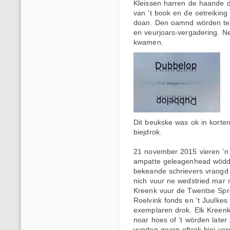
Kleissen harren de haande de
van ’t book en de oetreikin
doan. Den oamnd wörden te
en veurjoars-vergadering. N
kwamen.
Dit beukske was ok in korten
biejdrok.
21 november 2015 vieren ’n 
ampatte geleagenhead wödd
bekeande schrievers vraogd 
nich vuur ne wedstried mar 
Kreenk vuur de Twentse Spro
Roelvink fonds en ’t Juulke
exemplaren drok. Elk Kreenk
noar hoes of ‘t wörden late
vunden gearn oftrek biej v