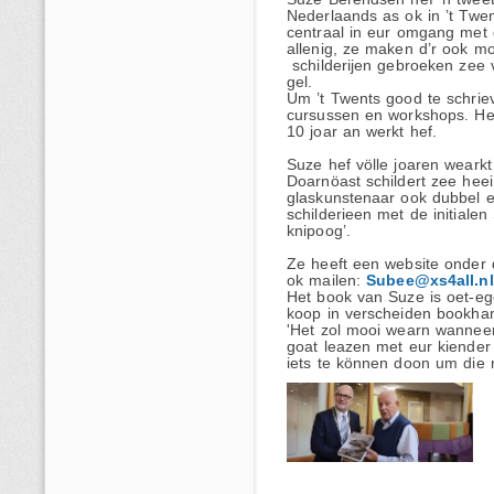
Nederlaands as ok in ’t Twen
centraal in eur omgang met 
allenig, ze maken d’r ook m
schilderijen gebroeken zee v
gel.
Um ’t Twents good te schri
cursussen en workshops. Het
10 joar an werkt hef.
Suze hef völle joaren wearkt
Doarnöast schildert zee heei
glaskunstenaar ook dubbel e
schilderieen met de initiale
knipoog’.
Ze heeft een website onde
ok mailen:
Subee@xs4all.nl
Het book van Suze is oet-eg
koop in verscheiden bookhan
'Het zol mooi wearn wanneer
goat leazen met eur kiender 
iets te können doon um die 