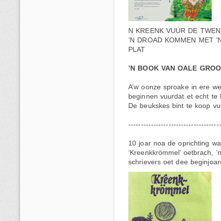
N KREENK VUUR DE TWENT
’N DROAD KOMMEN MET ’N
PLAT
’N BOOK VAN OALE GROO
A’w oonze sproake in ere we
beginnen vuurdat et echt te l
De beukskes bint te koop vuu
------------------------------------
10 joar noa de oprichting wa
‘Kreenkkrömmel’ oetbrach, ’
schrievers oet dee beginjoar