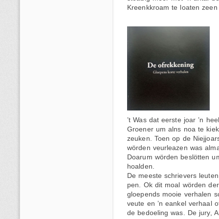
Kreenkkroam te lo
’t Was dat eerste joar ’n h
Groener um alns noa te kiek
zeuken. Toen op de Niejjoars
wörden veurleazen was alma
Doarum wörden beslötten um 
hoalden.
De meeste schrievers leuten
pen. Ok dit moal wörden der
gloepends mooie verhalen s
veute en ’n eankel verhaal 
de bedoeling was. De jury, A