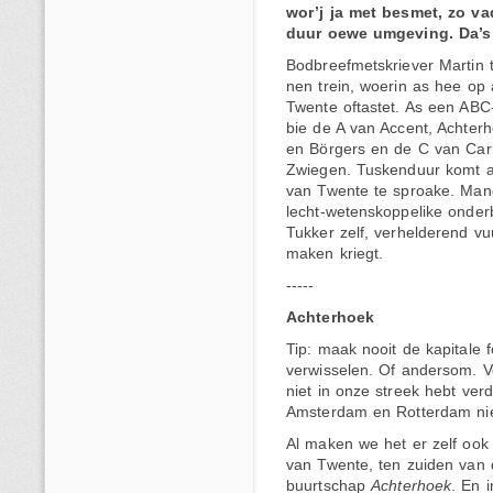
wor’j ja met besmet, zo va
duur oewe umgeving. Da’s 
Bodbreefmetskriever Martin 
nen trein, woerin as hee op 
Twente oftastet. As een ABC
bie de A van Accent, Achter
en Börgers en de C van Carb
Zwiegen. Tuskenduur komt a
van Twente te sproake. Man
lecht-wetenskoppelike onde
Tukker zelf, verhelderend v
maken kriegt.
-----
Achterhoek
Tip: maak nooit de kapitale
verwisselen. Of andersom. Vo
niet in onze streek hebt verdi
Amsterdam en Rotterdam nie
Al maken we het er zelf ook
van Twente, ten zuiden van
buurtschap
Achterhoek
. En 