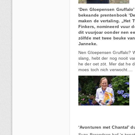
‘Den Gloepensen Gruffalo’ 
bekeande prentenbook ‘De
maken de vertaling. „Het T
Finkers, nomineerd vuur de
dit vuurjoar oonder nen e
zölfde met twee beuke van 
Janneke.
Nen Gloepensen Gruffalo? Wa
slang, hebt der nog nooit v
he der oet zöt. Mer dat he d
moes toch nich verwocht….
‘Avonturen met Chantal’ d
Suze Berendsen hef ’n tweeta