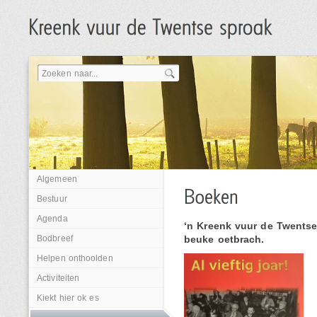
Algemeen
Bestuur
Agenda
‘n Kreenk vuur de Twentse
Bodbreef
beuke oetbrach.
Helpen onthoolden
Activiteiten
Kiekt hier ok es