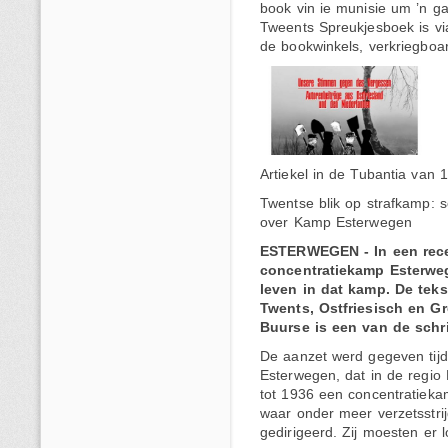
book vin ie munisie um ’n gaa
Tweents Spreukjesboek is via
de bookwinkels, verkriegb
Artiekel in de Tubantia van 
Twentse blik op strafkamp: sc
over Kamp Esterwegen
ESTERWEGEN - In een rece
concentratiekamp Esterweg
leven in dat kamp. De tekst
Twents, Ostfriesisch en Gr
Buurse is een van de schri
De aanzet werd gegeven tij
Esterwegen, dat in de regio
tot 1936 een concentratieka
waar onder meer verzetsstri
gedirigeerd. Zij moesten er 