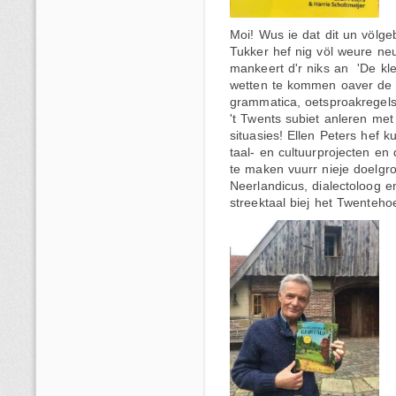
Moi! Wus ie dat dit un völg
Tukker hef nig völ weure ne
mankeert d'r niks an 'De k
wetten te kommen oaver de 
grammatica, oetsproakregels
't Twents subiet anleren me
situasies! Ellen Peters hef k
taal- en cultuurprojecten en
te maken vuurr nieje doelgro
Neerlandicus, dialectoloog 
streektaal biej het Twenteho