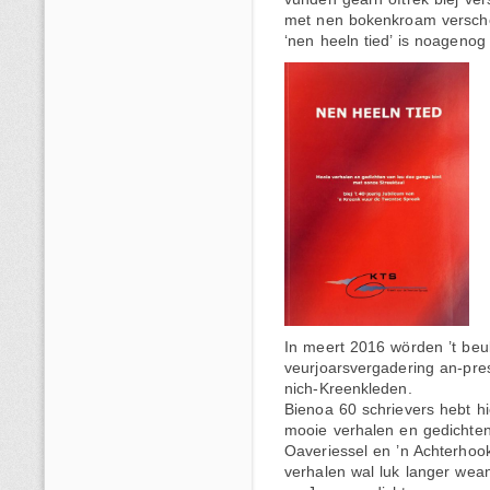
met nen bokenkroam versche
‘nen heeln tied’ is noageno
In meert 2016 wörden ’t beuk
veurjoarsvergadering an-pre
nich-Kreenkleden.
Bienoa 60 schrievers hebt h
mooie verhalen en gedichten
Oaveriessel en ’n Achterho
verhalen wal luk langer wean