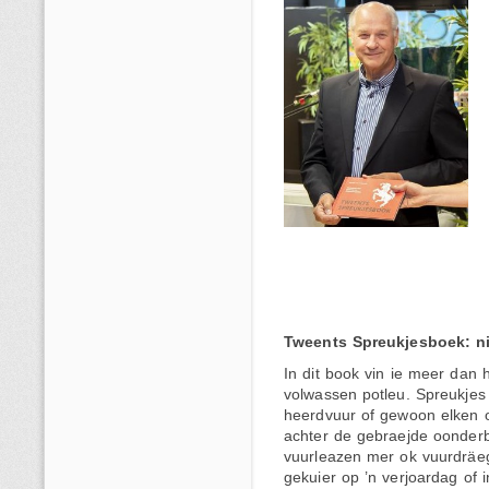
Tweents Spreukjesboek: ni
In dit book vin ie meer dan 
volwassen potleu. Spreukjes 
heerdvuur of gewoon elken o
achter de gebraejde oonderbo
vuurleazen mer ok vuurdräe
gekuier op ’n verjoardag of in