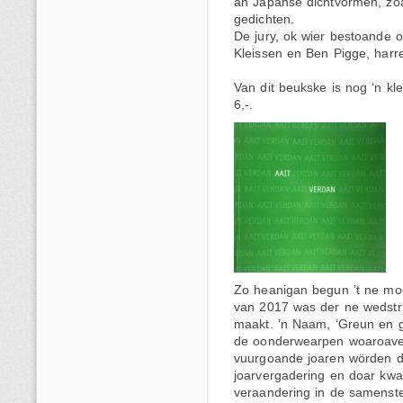
an Japanse dichtvormen, zoa
gedichten.
De jury, ok wier bestoande o
Kleissen en Ben Pigge, harr
Van dit beukske is nog ‘n kl
6,-.
Zo heanigan begun ’t ne mooi
van 2017 was der ne wedstr
maakt. ’n Naam, ‘Greun en 
de oonderwearpen woaroaver
vuurgoande joaren wörden 
joarvergadering en doar kw
veraandering in de samenstel