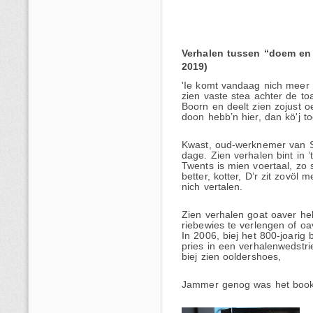
Verhalen tussen “doem en
2019)
'Ie komt vandaag nich meer 
zien vaste stea achter de to
Boorn en deelt zien zojust 
doon hebb’n hier, dan kö'j t
Kwast, oud-werknemer van St
dage. Zien verhalen bint in 
Twents is mien voertaal, zo s
better, kotter, D’r zit zovöl
nich vertalen.
Zien verhalen goat oaver h
riebewies te verlengen of oa
In 2006, biej het 800-joari
pries in een verhalenwedstr
biej zien ooldershoes,
Jammer genog was het book 