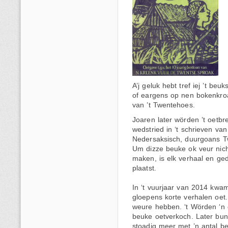
A’j geluk hebt tref iej ’t b
of eargens op nen bokenkroa
van ’t Twentehoes.
Joaren later wörden ’t oetb
wedstried in ‘t schrieven van
Nedersaksisch, duurgoans T
Um dizze beuke ok veur nich
maken, is elk verhaal en ged
plaatst.
In ‘t vuurjaar van 2014 kwa
gloepens korte verhalen oe
weure hebben. ‘t Wörden ‘n g
beuke oetverkoch. Later bun
stoadig meer met ’n antal b