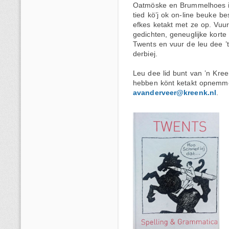
Oatmöske en Brummelhoes i
tied kö’j ok on-line beuke b
efkes ketakt met ze op. Vuur
gedichten, geneuglijke korte 
Twents en vuur de leu dee ’t 
derbiej.
Leu dee lid bunt van ’n Kree
hebben könt ketakt opnemmen
avanderveer@kreenk.nl
.