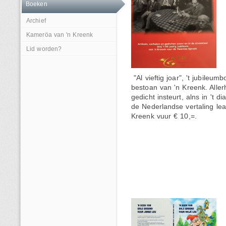
Boeken
Archief
Kameröa van 'n Kreenk
Lid worden?
"Al vieftig joar", 't jubileum
bestoan van 'n Kreenk. Aller
gedicht insteurt, alns in 't d
de Nederlandse vertaling lea
Kreenk vuur € 10,=.