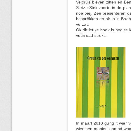
Velthuis bleven zitten en B
Sietze Steinvoorte in de pl
noe biej. Zee presenteren d
besprökken en ok in ’n Bodb
verzat.
Ok dit leuke book is nog te k
vuurroad strekt.
In maart 2018 gung ’t wier v
wier nen mooien oamnd woar