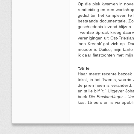
Op die plek kwamen in novem
rondleiding en een workshop,
gedichten het kampleven te b
bestaande documentatie. Zo
geschiedenis levend blijven.
Twentse Sproak kreeg daarv
verenigingen uit Ost-Friesla
‘nen Kreenk’ gaf zich op. Daa
moeder is Duitse, mijn tant
ik daar fietstochten met mijn
‘Stille’
Haar meest recente bezoek m
tekst, in het Twents, waarin
de jaren heen is veranderd. Ha
en stille blif ‘t.” Uitgever 
boek
Die Emslandlager - U
kost 15 euro en is via epubl