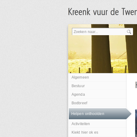
Algemeen
Bestuur
Agenda
Bodbreef
Helpen onthoolden
Activiteiten
Kiekt hier ok es