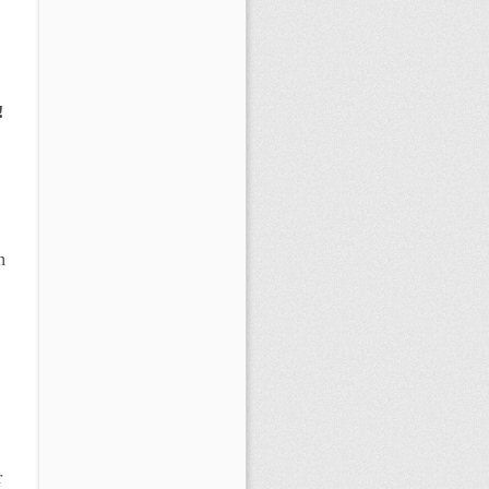
!
n
r