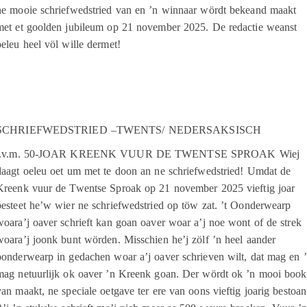
ne mooie schriefwedstried van en ’n winnaar wördt bekeand maakt
met et goolden jubileum op 21 november 2025. De redactie weanst
oeleu heel völ wille dermet!
SCHRIEFWEDSTRIED –TWENTS/ NEDERSAKSISCH
i.v.m. 50-JOAR KREENK VUUR DE TWENTSE SPROAK Wiej
daagt oeleu oet um met te doon an ne schriefwedstried! Umdat de
Kreenk vuur de Twentse Sproak op 21 november 2025 vieftig joar
besteet he’w wier ne schriefwedstried op töw zat. ’t Oonderwearp
woara’j oaver schrieft kan goan oaver woar a’j noe wont of de strek
woara’j joonk bunt wörden. Misschien he’j zölf ’n heel aander
oonderwearp in gedachen woar a’j oaver schrieven wilt, dat mag en ’
mag netuurlijk ok oaver ’n Kreenk goan. Der wördt ok ’n mooi book
van maakt, ne speciale oetgave ter ere van oons vieftig joarig bestoan