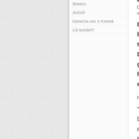
Boeken
D
Archief
s
Kameröa van 'n Kreenk
Lid worden?