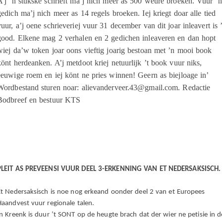
A’j ’n stukske schrieft ma’j nich meer as 500 weure broeken. Vuur ’n
gedich ma’j nich meer as 14 regels broeken. Iej kriegt doar alle tied
vuur, a’j oene schrieveriej vuur 31 december van dit joar inleavert is ’
good. Elkene mag 2 verhalen en 2 gedichen inleaveren en dan hopt
wiej da’w token joar oons vieftig joarig bestoan met ’n mooi book
könt herdeanken. A’j metdoot kriej netuurlijk ’t book vuur niks,
eeuwige roem en iej könt ne pries winnen! Geern as biejloage in’
Wordbestand sturen noar: alievanderveer.43@gmail.com. Redactie
Bodbreef en bestuur KTS
PLEIT AS PREVEENSI VUUR DEEL 3-ERKENNING VAN ET NEDERSAKSISCH.
Et Nedersaksisch is noe nog erkeand oonder deel 2 van et Europees
Haandvest vuur regionale talen.
’n Kreenk is duur ’t SONT op de heugte brach dat der wier ne petisie in d