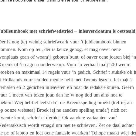
Kom te hoop noar dissen oamnd en ie zölt 't metbeleamn.
Jubileumbook met schriefwedstried – inleaverdoatum is oetsteald
Der is nog (te) weinig schriefweark vuur ’t jubileumbook binnen
kömmen. Kom op leu, der is keuze genog, et mag oaver oene
wonplaats goan of woara’j geboren bunt, of oaver oene joaren biej ’n
Kreenk of ’n eagen oonderwearp. Vuur ’n verhaal ma’j 500 weure
broeken en maximaal 14 regels vuur ’n gedich. Schrief t stukske ok i
’t Hollaands vuur leu dee meuite hebt met Twents leazen. Iej majt 2
verhalen en 2 gedichen inleaveren en noar de redaksie sturen. Geern
vuur 1 meert van token joar, dan he’w nog tied um alns noa te
kieken! Wiej hebt et leefst da’j de Kreenkspelling broekt (tref iej an
op oonze webstea) Broek iej ne aandere spelling umda’j nich oet
Twente komt, schrief et derbiej. Ok aandere variaanten van’
Nedersaksisch wördt vroagd um met te schrieven. Zet oe daal achter
de pc of laptop en loat oene fantasie wearken! Tehope maakt wiej de