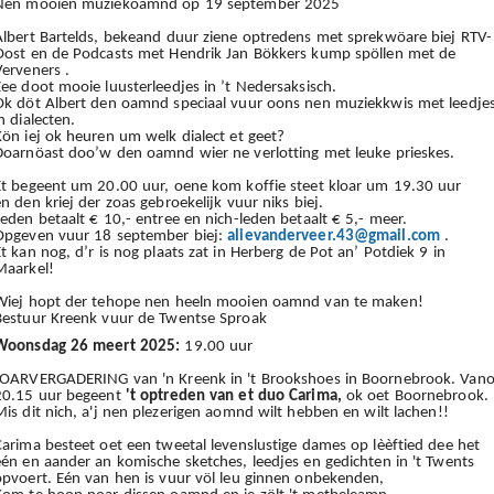
Nen mooien muziekoamnd op 19 september 2025
Albert Bartelds, bekeand duur ziene optredens met sprekwöare biej RTV-
Oost en de Podcasts met Hendrik Jan Bökkers kump spöllen met de
Verveners .
Zee doot mooie luusterleedjes in ’t Nedersaksisch.
Ok döt Albert den oamnd speciaal vuur oons nen muziekkwis met leedje
n dialecten.
Kön iej ok heuren um welk dialect et geet?
Doarnöast doo’w den oamnd wier ne verlotting met leuke prieskes.
Et begeent um 20.00 uur, oene kom koffie steet kloar um 19.30 uur
n den kriej der zoas gebroekelijk vuur niks biej.
Leden betaalt € 10,- entree en nich-leden betaalt € 5,- meer.
Opgeven vuur 18 september biej:
alievanderveer.43@gmail.com
.
Et kan nog, d’r is nog plaats zat in Herberg de Pot an’ Potdiek 9 in
Maarkel!
Wiej hopt der tehope nen heeln mooien oamnd van te maken!
Bestuur Kreenk vuur de Twentse Sproak
Woonsdag 26 meert 2025:
19.00 uur
JOARVERGADERING van 'n Kreenk in 't Brookshoes in Boornebrook. Vano
20.15 uur begeent
't optreden van et duo Carima,
ok oet Boornebrook.
Mis dit nich, a'j nen plezerigen aomnd wilt hebben en wilt lachen!!
Carima besteet oet een tweetal levenslustige dames op lèèftied dee het
één en aander an komische sketches, leedjes en gedichten in 't Twents
opvoert. Eén van hen is vuur völ leu ginnen onbekenden,