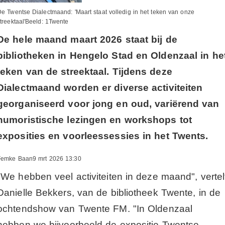
e Twentse Dialectmaand: 'Maart staat volledig in het teken van onze
treektaal'Beeld: 1Twente
De hele maand maart 2026 staat bij de
bibliotheken in Hengelo Stad en Oldenzaal in he
teken van de streektaal. Tijdens deze
Dialectmaand worden er diverse activiteiten
georganiseerd voor jong en oud, variërend van
humoristische lezingen en workshops tot
exposities en voorleessessies in het Twents.
Femke Baan9 mrt 2026 13:30
"We hebben veel activiteiten in deze maand", vertel
Danielle Bekkers, van de bibliotheek Twente, in de
ochtendshow van Twente FM. "In Oldenzaal
hebben we bijvoorbeeld de expositie Twentse