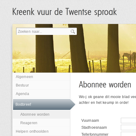
Algemeen
Bestuur
Agenda
Wo-j ok geane dit mooie blad ve
achter en het keump in orde!
Bodbreef
Abonnee worden
Vuurnaam
Reageren
Stadhoesnaam
Helpen onthoolden
Tellefonnummer