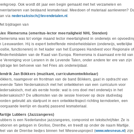
erkgroep. Ook wordt dit jaar een begin gemaakt met het verzamelen en
nventariseren van bestaand lesmateriaal. Meedoen of materiaal aanleveren? Da
kan via
nedersaksisch@levendetalen.nl
.
et bijdragen van
Alex Riemersma (emeritus-lector meertaligheid NHL Stenden)
iemersma was tot vorige maand lector meertaligheid in onderwijs en opvoedin
n Leeuwarden. Hij is expert betreffende minderheidstalen (onderwijs, wettelijke
ositie, functioneren) in het kader van het Europees Handvest voor Regionale of
Minderheidstalen van de Raad van Europa. Riemersma is daarnaast ere-lid van
e Vereniging voor Leraren in de Levende Talen, onder andere ter ere van zijn
ijdrage ten behoeve van het Fries als onderwijstaal.
Hendrik Jan Bökkers (muzikant, curriculumontwikkelaar)
Bökkers, naamgever en frontman van de band Bökkers, gaat in opdracht van
Levende Talen Nedersaksisch met het ontwikkelen van een curriculum voor
edersaksisch, met als eerste horde: wat is ons doel met onderwijs in het
Nedersaksisch? De uitkomsten van de sessie hierover op deze studiedag
orden gebruikt als startpunt in een ontwikkeltraject richting kerndoelen, een
oorgaande leerlijn en daarbij passend lesmateriaal.
Martijje Lubbers (Jazzzangeres)
ubbers is een Nederlandse jazzzangeres, componist en tekstschrijfster. Ze is
eboren en getogen in Grolloo, Drenthe, en treedt op onder de naam Martijje.
eel van de Drentse liedjes binnen het Wiesneusproject (
www.wiesneus.nl
) zijn