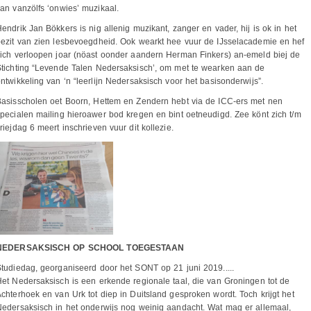
an vanzölfs ‘onwies’ muzikaal.
endrik Jan Bökkers is nig allenig muzikant, zanger en vader, hij is ok in het
ezit van zien lesbevoegdheid. Ook wearkt hee vuur de IJsselacademie en hef
ich verloopen joar (nöast oonder aandern Herman Finkers) an-emeld biej de
tichting “Levende Talen Nedersaksisch’, om met te wearken aan de
ntwikkeling van ‘n “leerlijn Nedersaksisch voor het basisonderwijs”.
asisscholen oet Boorn, Hettem en Zendern hebt via de ICC-ers met nen
pecialen mailing hieroawer bod kregen en bint oetneudigd. Zee könt zich t/m
riejdag 6 meert inschrieven vuur dit kollezie.
NEDERSAKSISCH OP SCHOOL TOEGESTAAN
tudiedag, georganiseerd door het SONT op 21 juni 2019.....
et Nedersaksisch is een erkende regionale taal, die van Groningen tot de
chterhoek en van Urk tot diep in Duitsland gesproken wordt. Toch krijgt het
edersaksisch in het onderwijs nog weinig aandacht. Wat mag er allemaal,