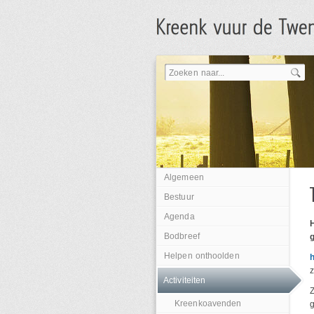
Algemeen
Bestuur
Agenda
Bodbreef
g
Helpen onthoolden
Activiteiten
Kreenkoavenden
g