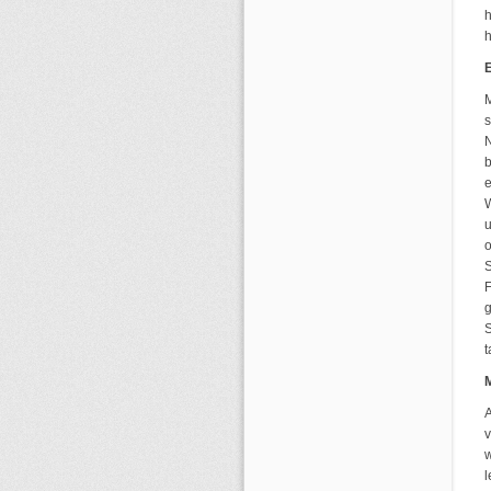
h
h
M
s
N
b
e
W
u
o
S
F
g
S
A
w