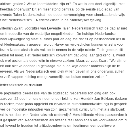
uridisch gezien? Welke leermiddelen zijn er? En wat is ons doel eigenlijk, met
treektaalonderwijs? Dit en meer stond centraal op de eerste studiedag van
evende Talen Nedersaksisch, de docentenvereniging voor streektaalonderwijs
in het Nedersaksisch.
Nedersaksisch in de onderwijswetgeving
illemijn Zwart, voorzitter van Levende Talen Nedersaksisch trapt de dag af met
en introductie van de wettelijke mogelijkheden. De huidige Nederlandse
nderwijswetgeving staat al sinds jaar en dag toe dat er op basisscholen les in
et Nedersaksisch gegeven wordt. Havo- en vwo-scholen kunnen er zelfs voor
iezen Nedersaksisch als vak op te nemen in de vrije ruimte. Toch gebeurt dit
elden tot nooit. Het Nedersaksisch convenant dat vorig jaar getekend is, wordt
ok wel gezien als oude wijn in nieuwe zakken. Maar, zo zegt Zwart: “We zijn er
elf ook niet voldoende in geslaagd die oude wijn eerder aantrekkelijk uit te
erveren. Als we Nedersaksisch een plek willen geven in ons onderwijs, zullen
e zelf stappen richting een gezamenlijk curriculum moeten zetten.”
Nedersaksisch curriculum
e populairste deelsessie van de studiedag Nedersaksisch ging dan ook
daarover: 22 deelnemers gingen onder leiding van Hendrik Jan Bökkers (beken
ls rocker, maar pabo-opgeleid en ervaren in curriculumontwikkeling) in gesprek
ver de mogelijke inhouden van zo’n gezamenlijk curriculum, met als startpunt:
at is het doel van Nedersaksisch onderwijs? Verschillende visies passeerden i
it gesprek: van Nedersaksisch als tweede taal aanbieden als voorwaarde om d
aal levend te houden tot attitudeonderwijs om leerlingen een positievere