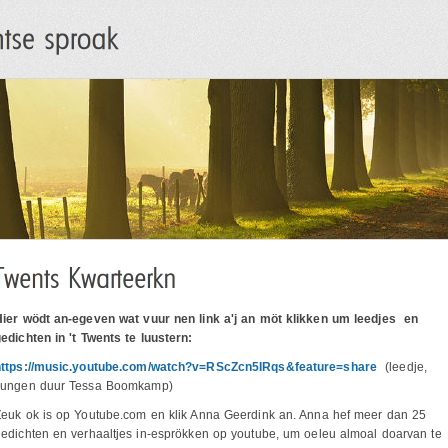
Hier wödt an-egeven wat vuur nen link a'j an möt klikken um leedjes en
edichten in 't Twents te luustern:
https://music.youtube.com/watch?v=RScZcn5IRqs&feature=share
(leedje,
zungen duur Tessa Boomkamp)
Zeuk ok is op Youtube.com en klik Anna Geerdink an. Anna hef meer dan 25
edichten en verhaaltjes in-esprökken op youtube, um oeleu almoal doarvan te