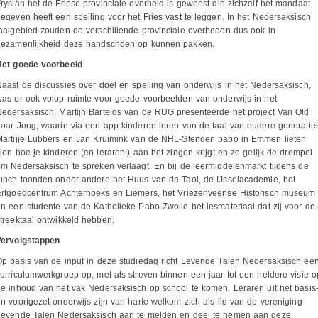
ryslân het de Friese provinciale overheid is geweest die zichzelf het mandaat
egeven heeft een spelling voor het Fries vast te leggen. In het Nedersaksisch
aalgebied zouden de verschillende provinciale overheden dus ook in
gezamenlijkheid deze handschoen op kunnen pakken.
Het goede voorbeeld
aast de discussies over doel en spelling van onderwijs in het Nedersaksisch,
as er ook volop ruimte voor goede voorbeelden van onderwijs in het
edersaksisch. Martijn Bartelds van de RUG presenteerde het project Van Old
oar Jong, waarin via een app kinderen leren van de taal van oudere generatie
Martijje Lubbers en Jan Kruimink van de NHL-Stenden pabo in Emmen lieten
ien hoe je kinderen (en leraren!) aan het zingen krijgt en zo gelijk de drempel
m Nedersaksisch te spreken verlaagt. En bij de leermiddelenmarkt tijdens de
unch toonden onder andere het Huus van de Taol, de IJsselacademie, het
Erfgoedcentrum Achterhoeks en Liemers, het Vriezenveense Historisch museum
n een studente van de Katholieke Pabo Zwolle het lesmateriaal dat zij voor de
treektaal ontwikkeld hebben.
Vervolgstappen
p basis van de input in deze studiedag richt Levende Talen Nedersaksisch ee
urriculumwerkgroep op, met als streven binnen een jaar tot een heldere visie o
e inhoud van het vak Nedersaksisch op school te komen. Leraren uit het basis
n voortgezet onderwijs zijn van harte welkom zich als lid van de vereniging
Levende Talen Nedersaksisch aan te melden en deel te nemen aan deze