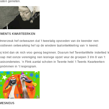
oaten genieten.
TWENTS KWARTEERKEN
Onnerzeuk hef oetweazen dat ‘t tweetalig opvoeden van de keender nen
ositieven oetwearking hef op de wiedere taalontwikkeling van ‘n keend.
ej könt dan ok nich vroo genog beginnen. Doarum hef TwentseWelle indertied t
oap met oonze vereniging nen lesriege opzet veur de groepen 3 t/m 8 van ‘t
asisonderwies. ‘n Flink aantal scholen in Twente hebt ‘t Twents Kwarteerken
opnömmen in ‘t lesprogram.
WIESNEUS