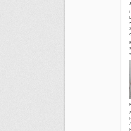
J
H
b
z
S
o
B
s
v
S
H
A
N