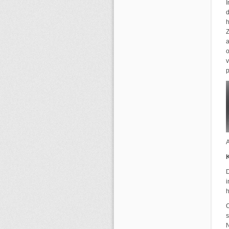
I
d
h
a
o
v
p
A
D
i
O
s
N