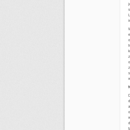
j
s
L
W
e
o
h
k
z
o
z
s
w
D
a
o
w
d
t