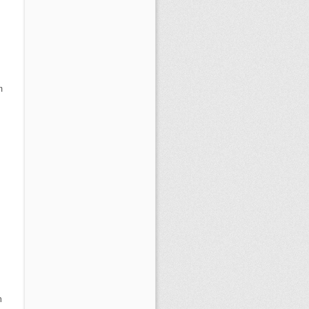
m
.
n