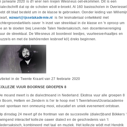
n janwarie 2020 is d'r wier nen niejen Wiesneus oet-ekommen. Dit is een
ialectschrift dat op de scholen wödt e-broekt. Al 160 basisscholen in Overiessel
ebt dit blad besteld um in de klasse te gebroeken. Oonder leiding van Willemij
Zwart,
wzwart@ijsselakademie.nl
is t'er lesmateriaal ontwikkeld met
chtergroondartikels oaver 'n inzet van streektaal in de klasse en 'n oproop um
e an te sloeten biej Levende Talen Nedersaksisch, nen docentenvereniging
uur de streektaal. De Wiesneus zit boordevol leedjes, vuurleesverhaaltjes en
uzzels en met de biehörenden lesbreef kö'j dreks beginnen.
rtiekel in de Twente Kraant van 27 feebrarie 2020
KOLLEZIE VUUR BOORNSE GROEPEN 8
e moand meert is de dialectmoand in Nederland. Ekstroa vuur alle groepen 8
n Boorn, Hettem en Zendern is t’er te hoop met ‘t Twentehoes/IJsselacademie
heel spontaan nen onmeunig mooi, educatief en uniek evenement ontstoan.
p dinsdag 24 meert gif de frontman van de succesvolle (dialect)band Bökkers 
wingend interactief kollezie oawer dialect en de geschiedenis van ‘t
edersaksisch, kombineerd met taal en muziek. Het kollezie wödt met Hendrik