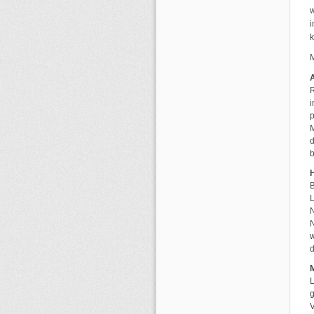
w
i
M
R
i
p
d
b
N
w
d
L
g
V