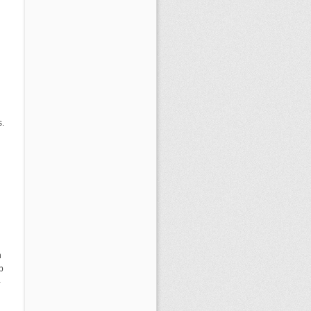
s.
n
p
-