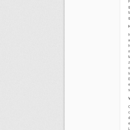
F
g
t
N
w
N
n
z
o
l
e
s
O
c
d
e