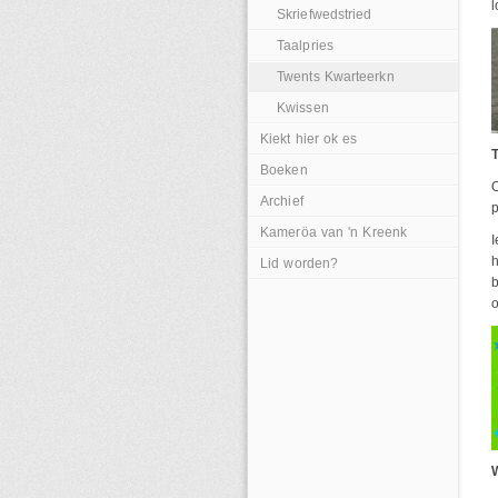
l
Skriefwedstried
Taalpries
Twents Kwarteerkn
Kwissen
Kiekt hier ok es
Boeken
Archief
p
Kameröa van 'n Kreenk
I
h
Lid worden?
b