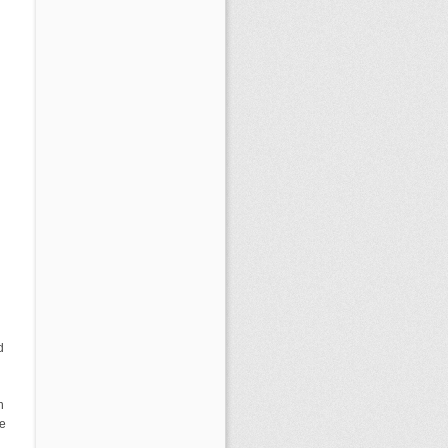
d
n
e